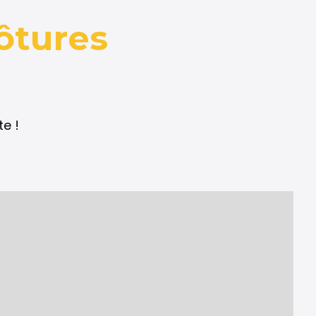
ôtures
te !