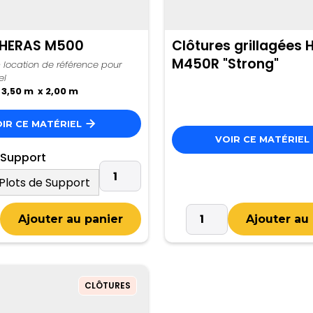
 HERAS M500
Clôtures grillagées 
M450R "Strong"
n location de référence pour
el
:
3,50 m x 2,00 m
IR CE MATÉRIEL
VOIR CE MATÉRIEL
 Support
CLÔTURES