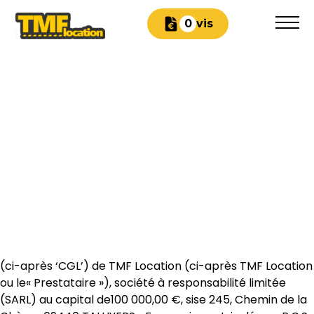
Devis
0
CONDITIONS
GÉNÉRALES DE
VENTE
(ci-après ‘CGL’) de TMF Location (ci-après TMF Location
ou le« Prestataire »), société à responsabilité limitée
(SARL) au capital de100 000,00 €, sise 245, Chemin de la