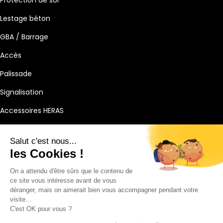
Protection de sol
Lestage béton
GBA / Barrage
Accès
Palissade
Signalisation
Accessoires HERAS
Salut c'est nous...
les Cookies !
Mentions légales
CGL
On a attendu d'être sûrs que le contenu de
ce site vous intéresse avant de vous
CGV
déranger, mais on aimerait bien vous accompagner pendant votre
Politique de confidentialité
visite...
C'est OK pour vous ?
© 2025 TMF Location. Tous droits réservés.