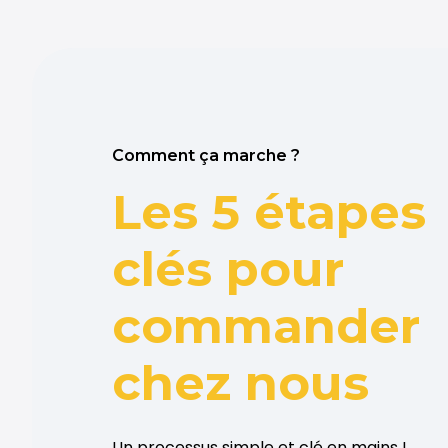
Comment ça marche ?
Les
5 étapes
clés
pour
commander
chez nous
Un processus simple et clé en mains !