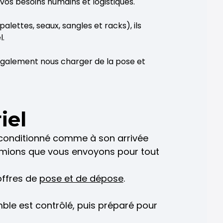
os besoins humains et logistiques.
lettes, seaux, sangles et racks), ils
l.
 également nous charger de la pose et
iel
 reconditionné comme à son arrivée
camions que vous envoyons pour tout
offres de
pose et de dépose
.
mble est contrôlé, puis préparé pour