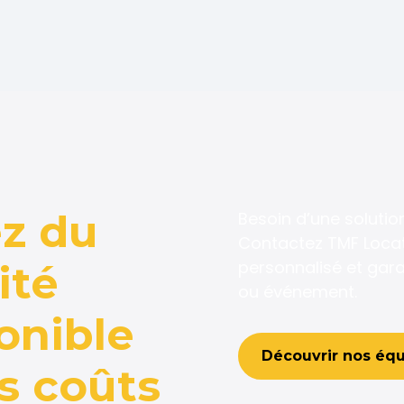
z du
Besoin d’une solutio
Contactez TMF Locati
personnalisé et gara
ité
ou événement.
onible
Découvrir nos éq
s coûts