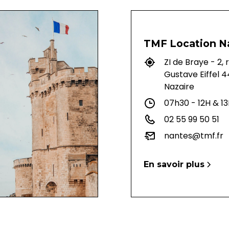
TMF Location N
ZI de Braye - 2, 
Gustave Eiffel 
Nazaire
07h30 - 12H & 13
02 55 99 50 51
nantes@tmf.fr
En savoir plus