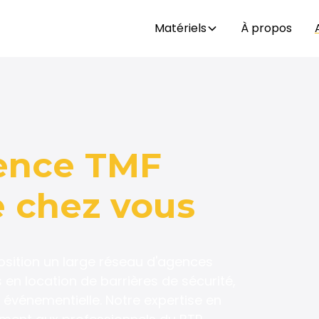
Matériels
À propos
ence TMF
 chez vous
osition un large réseau d'agences
en location de barrières de sécurité,
n événementielle. Notre expertise en