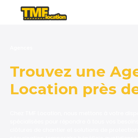
Agences
Trouvez une
Ag
Location
près de
Chez TMF Location, nous mettons à votre disp
spécialisées pour répondre à tous vos besoins 
clôtures de chantier et solutions de protectio