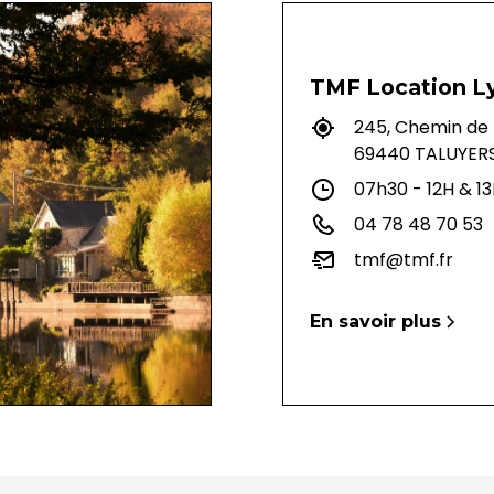
TMF Location L
245, Chemin de 
69440 TALUYER
07h30 - 12H & 13
04 78 48 70 53
tmf@tmf.fr
En savoir plus