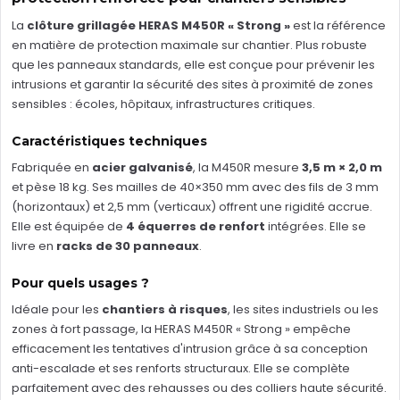
La
clôture grillagée HERAS M450R « Strong »
est la référence
en matière de protection maximale sur chantier. Plus robuste
que les panneaux standards, elle est conçue pour prévenir les
intrusions et garantir la sécurité des sites à proximité de zones
sensibles : écoles, hôpitaux, infrastructures critiques.
Caractéristiques techniques
Fabriquée en
acier galvanisé
, la M450R mesure
3,5 m × 2,0 m
et pèse 18 kg. Ses mailles de 40×350 mm avec des fils de 3 mm
(horizontaux) et 2,5 mm (verticaux) offrent une rigidité accrue.
Elle est équipée de
4 équerres de renfort
intégrées. Elle se
livre en
racks de 30 panneaux
.
Pour quels usages ?
Idéale pour les
chantiers à risques
, les sites industriels ou les
zones à fort passage, la HERAS M450R « Strong » empêche
efficacement les tentatives d'intrusion grâce à sa conception
anti-escalade et ses renforts structuraux. Elle se complète
parfaitement avec des rehausses ou des colliers haute sécurité.