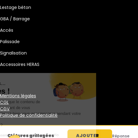
Lestage béton
GBA / Barrage
Accès
Palissade
Signalisation
Accessoires HERAS
Salut c'est nous...
les Cookies !
Mentions légales
CGL
On a attendu d'être sûrs que le contenu de
ce site vous intéresse avant de vous
CGV
déranger, mais on aimerait bien vous accompagner pendant votre
Politique de confidentialité
visite...
C'est OK pour vous ?
© 2025 TMF Location. Tous droits réservés.
Clôtures grillagées
AJOUTER
Consentements certifiés par
Réponse