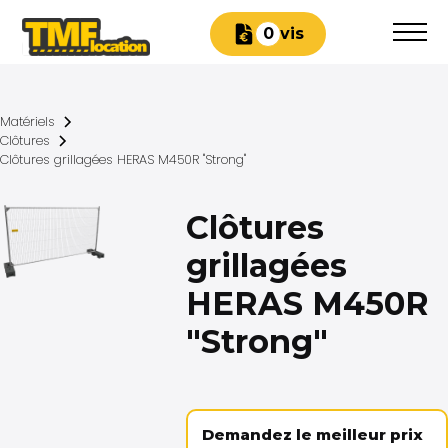
Devis
0
Matériels
Clôtures
Clôtures grillagées HERAS M450R "Strong"
Clôtures
grillagées
HERAS M450R
"Strong"
Demandez le meilleur prix