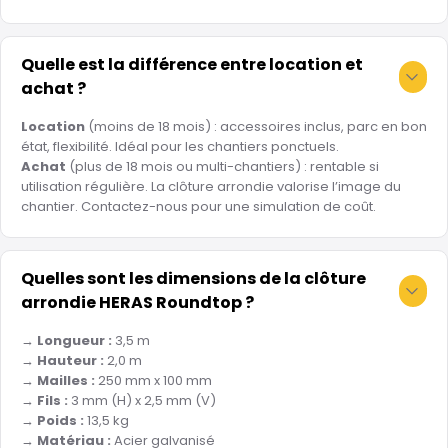
Quelle est la différence entre location et
achat ?
Location
(moins de 18 mois) : accessoires inclus, parc en bon
état, flexibilité. Idéal pour les chantiers ponctuels.
Achat
(plus de 18 mois ou multi-chantiers) : rentable si
utilisation régulière. La clôture arrondie valorise l’image du
chantier. Contactez-nous pour une simulation de coût.
Quelles sont les dimensions de la clôture
arrondie HERAS Roundtop ?
→
Longueur :
3,5 m
→
Hauteur :
2,0 m
→
Mailles :
250 mm x 100 mm
→
Fils :
3 mm (H) x 2,5 mm (V)
→
Poids :
13,5 kg
→
Matériau :
Acier galvanisé