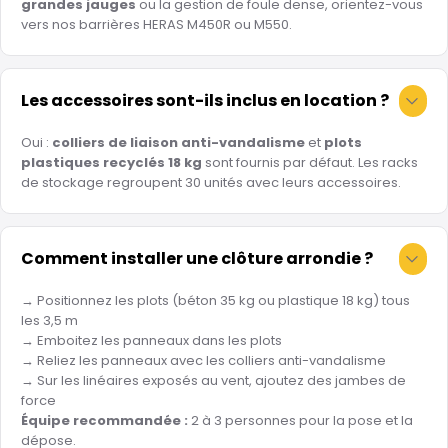
grandes jauges
ou la gestion de foule dense, orientez-vous
vers nos barrières HERAS M450R ou M550.
Les accessoires sont-ils inclus en location ?
Oui :
colliers de liaison anti-vandalisme
et
plots
plastiques recyclés 18 kg
sont fournis par défaut. Les racks
de stockage regroupent 30 unités avec leurs accessoires.
Comment installer une clôture arrondie ?
→ Positionnez les plots (béton 35 kg ou plastique 18 kg) tous
les 3,5 m
→ Emboitez les panneaux dans les plots
→ Reliez les panneaux avec les colliers anti-vandalisme
→ Sur les linéaires exposés au vent, ajoutez des jambes de
force
Équipe recommandée :
2 à 3 personnes pour la pose et la
dépose.