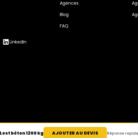
Agences
Ag
Blog
Ag
FAQ
LinkedIn
s Options
ètres de confidentialité, en garantissant la conformité avec le
Lest béton 1200 kg
AJOUTER AU DEVIS
Réponse rapid