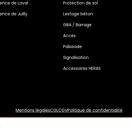
ence de Laval
Protection de sol
ence de Juilly
Lestage béton
GBA / Barrage
Accès
Palissade
Signalisation
Accessoires HERAS
Mentions légales
CGL
CGV
Politique de confidentialité
s réglementations. Personnalisez vos préférences pour contrôler
e