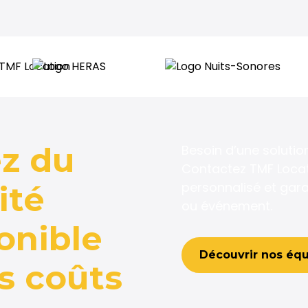
z du
Besoin d’une solutio
Contactez TMF Locati
personnalisé et gara
ité
ou événement.
onible
Découvrir nos éq
s coûts