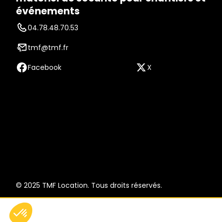
événements
04.78.48.70.53
tmf@tmf.fr
Facebook
X
© 2025 TMF Location. Tous droits réservés.
Axeptio consent
Plateforme de Gestion du Consentement : Personnalisez vo
Notre plateforme vous permet d'adapter et de gérer vos param