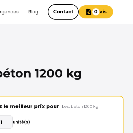
Agences
Blog
Contact
Devis
0
béton 1200 kg
le meilleur prix pour
Lest béton 1200 kg
unité(s)