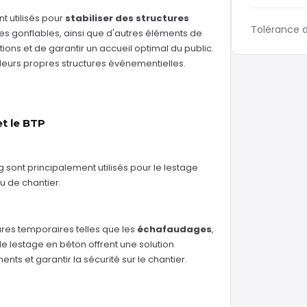
t utilisés pour
stabiliser des structures
Tolérance d
ures gonflables, ainsi que d'autres éléments de
ations et de garantir un accueil optimal du public.
r leurs propres structures événementielles.
et le BTP
kg sont principalement utilisés pour le lestage
u de chantier.
ctures temporaires telles que les
échafaudages
,
de lestage en béton offrent une solution
nts et garantir la sécurité sur le chantier.