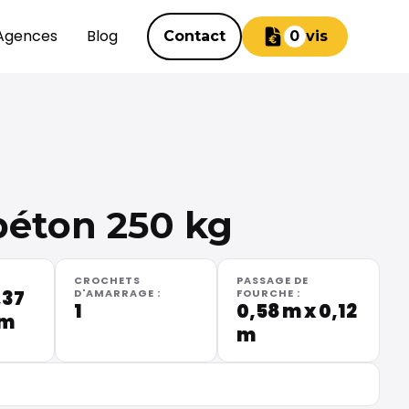
Agences
Blog
Contact
Devis
0
béton 250 kg
CROCHETS
PASSAGE DE
,37
D'AMARRAGE :
FOURCHE :
1
0,58 m x 0,12
 m
m