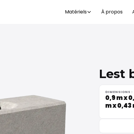
Matériels
À propos
Lest 
DIMENSIONS :
0,9 m x 0
m x 0,43