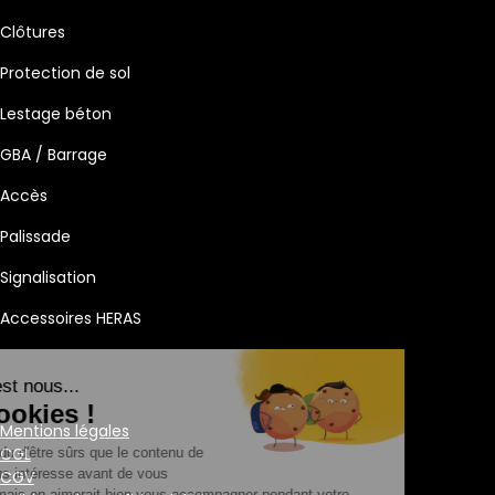
Clôtures
Protection de sol
Lestage béton
GBA / Barrage
Accès
Palissade
Signalisation
Accessoires HERAS
Salut c'est nous...
les Cookies !
Mentions légales
CGL
On a attendu d'être sûrs que le contenu de
ce site vous intéresse avant de vous
CGV
déranger, mais on aimerait bien vous accompagner pendant votre