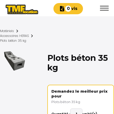
Devis
0
Matériels
Accessoires HERAS
Plots béton 35 kg
Plots béton 35
kg
Demandez le meilleur prix
pour
Plots béton 35 kg
Quantité :
unité(s)