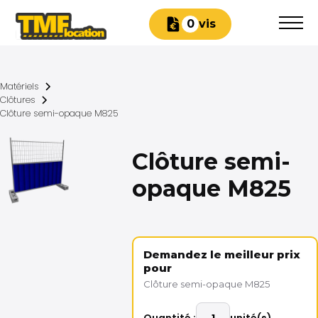
Devis
0
Matériels
Clôtures
Clôture semi-opaque M825
Clôture semi-
opaque M825
Demandez le meilleur prix
pour
Clôture semi-opaque M825
Quantité :
unité(s)