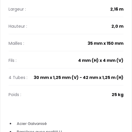
Largeur :
2,16 m
Hauteur :
2,0 m
Mailles :
35 mm x 150 mm
Fils :
4 mm (H) x 4 mm (V)
4 Tubes :
30 mm x 1,25 mm (V) - 42 mm x 1,25 m (H)
Poids :
25 kg
Acier Galvanisé
Barrières avec profilé U