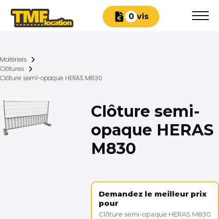
Devis
0
Matériels
Clôtures
Clôture semi-opaque HERAS M830
Clôture semi-
opaque HERAS
M830
Demandez le meilleur prix
pour
Clôture semi-opaque HERAS M830