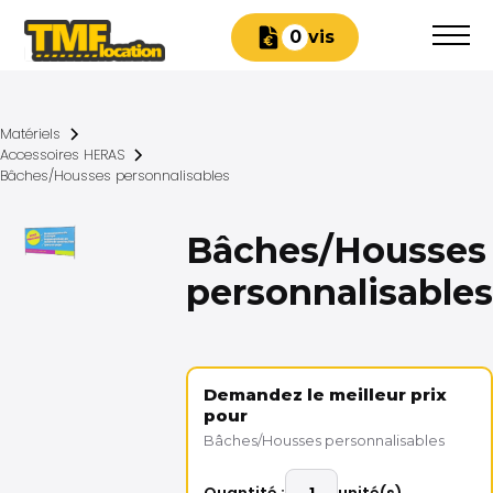
Devis
0
Matériels
Accessoires HERAS
Bâches/Housses personnalisables
Bâches/Housses
personnalisables
Demandez le meilleur prix
pour
Bâches/Housses personnalisables
Quantité :
unité(s)