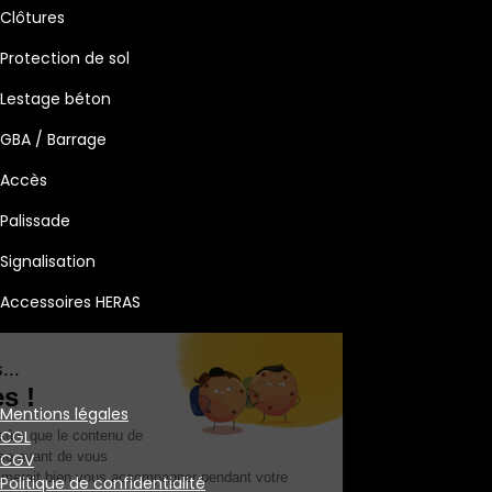
Clôtures
Protection de sol
Lestage béton
GBA / Barrage
Accès
Palissade
Signalisation
Accessoires HERAS
Salut c'est nous...
les Cookies !
Mentions légales
CGL
On a attendu d'être sûrs que le contenu de
ce site vous intéresse avant de vous
CGV
déranger, mais on aimerait bien vous accompagner pendant votre
Politique de confidentialité