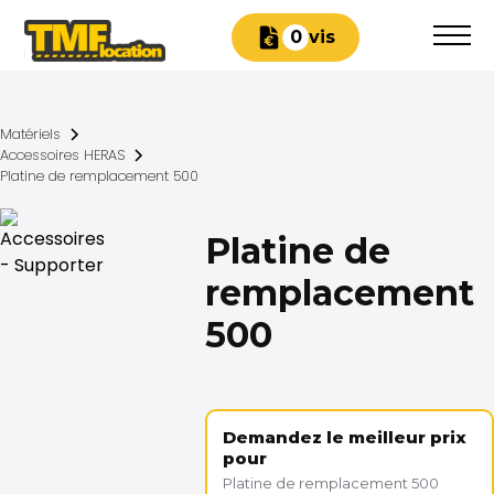
Devis
0
Matériels
Accessoires HERAS
Platine de remplacement 500
Platine de
remplacement
500
Demandez le meilleur prix
pour
Platine de remplacement 500