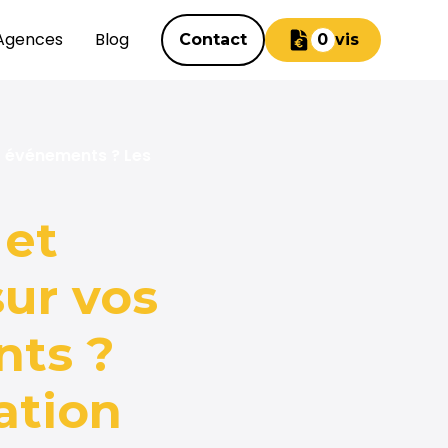
Agences
Blog
Contact
Devis
0
et événements ? Les
 et
sur vos
nts ?
ation