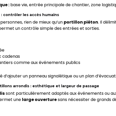
que :
base vie, entrée principale de chantier, zone logistiq
n : contrôler les accès humains
 personnes, rien de mieux qu’un
portillon piéton
. Il déli
permet un contrôle simple des entrées et sorties.
cée
c cadenas
antiers comme aux événements publics
té d’ajouter un panneau signalétique ou un plan d’évacuat
rtillons arrondis : esthétique et largeur de passage
dis
sont particulièrement adaptés aux événements ou aux
 permet une
large ouverture
sans nécessiter de grands 