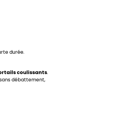
rte durée.
ortails coulissants
.
e sans débattement,