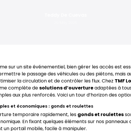
Teddy De Cuevas
20 May 2025
e sur un site événementiel, bien gérer les accès est essent
mettre le passage des véhicules ou des piétons, mais aus
ptimiser la circulation et de contrôler les flux. Chez
TMF L
mme complète de
solutions d’ouverture
adaptées à tous
mples aux plus renforcés. Voici un tour d’horizon des optio
mples et économiques : gonds et roulettes
rture temporaire rapidement, les
gonds et roulettes
son
conomique. En fixant quelques éléments sur nos panneaux 
 un portail mobile, facile à manipuler.