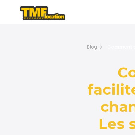
Blog
Comment séc
Co
facili
chan
Les 