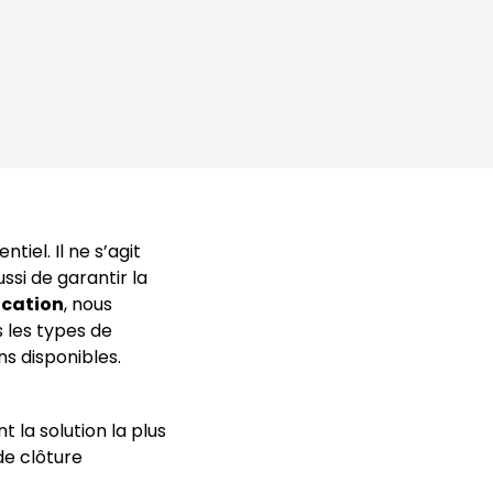
iel. Il ne s’agit
si de garantir la
ocation
, nous
 les types de
ns disponibles.
t la solution la plus
de clôture