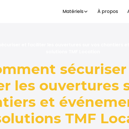
Matériels
À propos
uriser et faciliter les ouvertures sur vos chantiers 
solutions TMF Location
mment sécuriser
ter les ouvertures 
tiers et événeme
solutions TMF Loc