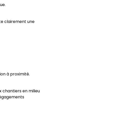
ue.
mite clairement une
ion à proximité.
 chantiers en milieu
dégagements