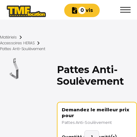
Devis
0
Matériels
Accessoires HERAS
Pattes Anti-Soulèvement
Pattes Anti-
Soulèvement
Demandez le meilleur prix
pour
Pattes Anti-Soulèvement
Quantité :
unité(s)