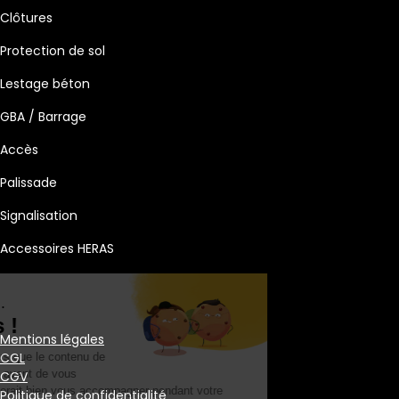
Clôtures
Protection de sol
Lestage béton
GBA / Barrage
Accès
Palissade
Signalisation
Accessoires HERAS
Salut c'est nous...
les Cookies !
Mentions légales
CGL
On a attendu d'être sûrs que le contenu de
ce site vous intéresse avant de vous
CGV
déranger, mais on aimerait bien vous accompagner pendant votre
Politique de confidentialité