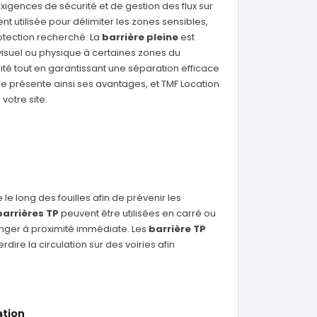
igences de sécurité et de gestion des flux sur
nt utilisée pour délimiter les zones sensibles,
rotection recherché. La
barrière pleine
est
 visuel ou physique à certaines zones du
bilité tout en garantissant une séparation efficace
re présente ainsi ses avantages, et TMF Location
votre site.
 le long des fouilles afin de prévenir les
barrières TP
peuvent être utilisées en carré ou
anger à proximité immédiate. Les
barrière TP
ire la circulation sur des voiries afin
ation