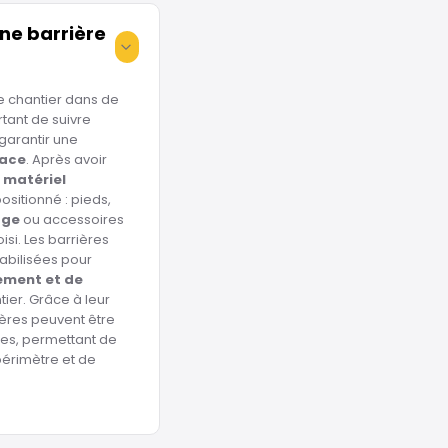
ne barrière
e chantier dans de
rtant de suivre
garantir une
cace
. Après avoir
e
matériel
ositionné : pieds,
age
ou accessoires
isi. Les barrières
abilisées pour
ement et de
tier. Grâce à leur
ières peuvent être
es, permettant de
érimètre et de