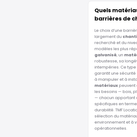
Quels matéria
barrières de c
Le choix d’une barri
largement du
chanti
recherché et du nive
modèles les plus ré
galvanisé
, un
maté
robustesse, sa longév
intempéries. Ce typ
garantit une sécurité 
à manipuler et à instal
matériaux
peuvent é
les besoins — bois, p
— chacun apportant d
spécifiques en termes
durabilité. TMF Loca
sélection du matériau
environnement et à v
opérationnelles.