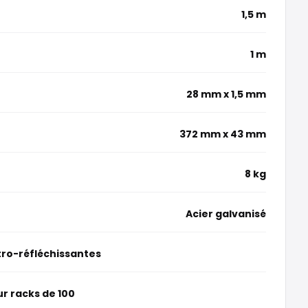
1,5 m
1 m
28 mm x 1,5 mm
372 mm x 43 mm
8 kg
Acier galvanisé
ro-réfléchissantes
r racks de 100