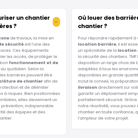
iser un chantier
Où louer des barrièr
ères ?
chantier ?
zone
de travaux, la mise en
Pour répondre rapidement à 
de sécurité
est l’une des
location barrière
, il est ess
ficaces. Ces équipements
un spécialiste de la
location
ler les accès, de protéger le
la sécurité des chantiers. TMF
e bon
fonctionnement et de
disposition un large choix de 
au quotidien. Selon la
adaptées à tous les environn
 les barrières peuvent être
disponibles en grande quanti
clôture de chantier
afin de
inclut le conseil, la préparatio
rotection et de délimiter
livraison
directement sur votr
s à risques. Bien positionnées
garantir un déploiement simpl
mblées, elles deviennent un
parfaitement sécurisé. Grâce 
de prévention, indispensable
notre réactivité, vous pouvez
rité des équipes et des
chantier en toute confiance, q
antier.
l’ampleur de votre projet.