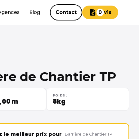
Agences
Blog
Contact
Devis
0
ère de Chantier TP
POIDS :
1,00 m
8kg
le meilleur prix pour
Barrière de Chantier TP