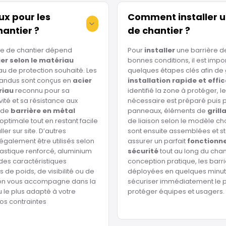
ux pour les
Comment installer u
hantier ?
de chantier ?
ère de chantier dépend
Pour
installer
une barrière d
er selon le matériau
bonnes conditions, il est impo
au de protection souhaité. Les
quelques étapes clés afin de 
pandus sont conçus en
acier
installation rapide et effi
riau
reconnu pour sa
identifié la zone à protéger, l
ité et sa résistance aux
nécessaire est préparé puis p
e de
barrière en métal
panneaux, éléments de
grill
optimale tout en restant facile
de liaison selon le modèle cho
ler sur site. D’autres
sont ensuite assemblées et st
galement être utilisés selon
assurer un parfait
fonctionn
lastique renforcé, aluminium
sécurité
tout au long du chan
es caractéristiques
conception pratique, les barr
 de poids, de visibilité ou de
déployées en quelques minut
tion vous accompagne dans la
sécuriser immédiatement le p
 le plus adapté à votre
protéger équipes et usagers.
os contraintes