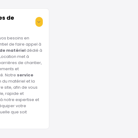
es de
vos besoins en
entiel de faire appel à
 de matériel
dédié à
 Location met à
barrières de chantier,
ements et
té. Notre
service
n du matériel et la
e site, afin de vous
e, rapide et
à notre expertise et
 équiper votre
uelle que soit