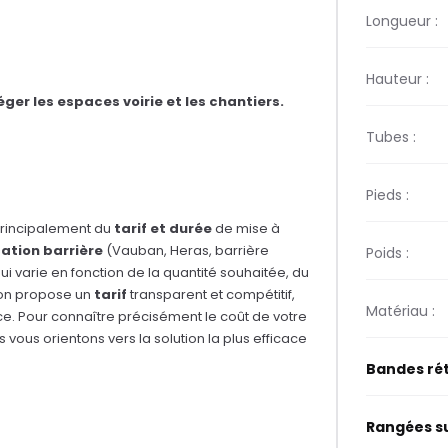
Longueur :
Hauteur :
ger les espaces voirie et les chantiers.
Tubes :
Pieds :
principalement du
tarif et durée
de mise à
cation barrière
(Vauban,
Heras
, barrière
Poids :
qui varie en fonction de la quantité souhaitée, du
tion propose un
tarif
transparent et compétitif,
Matériau :
ce. Pour connaître précisément le coût de votre
s vous orientons vers la solution la plus efficace
Bandes rét
Rangées su